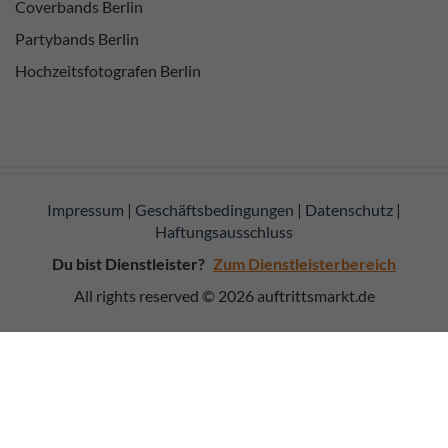
Coverbands Berlin
Für Fragen stehe ich Ihnen jederzeit gern zur Verfügung. Sie
erreichen uns wochentags von ca. 08:00 – 16:00 Uhr
Partybands Berlin
Beste Grüße aus Moabit
Hochzeitsfotografen Berlin
Sophie von Festenberg-Pakisch
Impressum
|
Geschäftsbedingungen
|
Datenschutz
|
Haftungsausschluss
Du bist Dienstleister?
Zum Dienstleisterbereich
All rights reserved © 2026
auftrittsmarkt.de