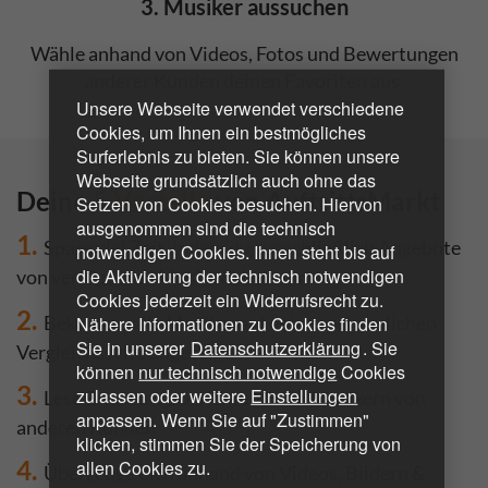
3. Musiker aussuchen
Wähle anhand von Videos, Fotos und Bewertungen
anderer Kunden deinen Favoriten aus.
Unsere Webseite verwendet verschiedene
Cookies, um Ihnen ein bestmögliches
Surferlebnis zu bieten. Sie können unsere
Webseite grundsätzlich auch ohne das
Deine
5 Vorteile
von AuftrittsMarkt
Setzen von Cookies besuchen. Hiervon
ausgenommen sind die technisch
1.
Spare viel Zeit, indem du ausschließlich Angebote
notwendigen Cookies. Ihnen steht bis auf
die Aktivierung der technisch notwendigen
von verfügbaren Musikern bekommst
Cookies jederzeit ein Widerrufsrecht zu.
2.
Bekomme alle Musiker auf deiner persönlichen
Nähere Informationen zu Cookies finden
Sie in unserer
Datenschutzerklärung
. Sie
Vergleichsseite angezeigt
können
nur technisch notwendige
Cookies
3.
zulassen oder weitere
Einstellungen
Lese Erfahrungsberichte zu den Musikern von
anpassen. Wenn Sie auf "Zustimmen"
anderen Kunden
klicken, stimmen Sie der Speicherung von
4.
allen Cookies zu.
Überzeuge dich anhand von Videos, Bildern &