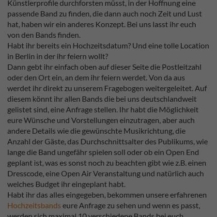
Künstlerprofile durchforsten müsst, in der Hoffnung eine
passende Band zu finden, die dann auch noch Zeit und Lust
hat, haben wir ein anderes Konzept. Bei uns lasst ihr euch
von den Bands finden.
Habt ihr bereits ein Hochzeitsdatum? Und eine tolle Location
in Berlin in der ihr feiern wollt?
Dann gebt ihr einfach oben auf dieser Seite die Postleitzahl
oder den Ort ein, an dem ihr feiern werdet. Von da aus
werdet ihr direkt zu unserem Fragebogen weitergeleitet. Auf
diesem könnt ihr allen Bands die bei uns deutschlandweit
gelistet sind, eine Anfrage stellen. Ihr habt die Möglichkeit
eure Wünsche und Vorstellungen einzutragen, aber auch
andere Details wie die gewünschte Musikrichtung, die
Anzahl der Gäste, das Durchschnittsalter des Publikums, wie
lange die Band ungefähr spielen soll oder ob ein Open End
geplant ist, was es sonst noch zu beachten gibt wie z.B. einen
Dresscode, eine Open Air Veranstaltung und natürlich auch
welches Budget ihr eingeplant habt.
Habt ihr das alles eingegeben, bekommen unsere erfahrenen
Hochzeitsbands
eure Anfrage zu sehen und wenn es passt,
werden sich maximal 10 verschiedene Bands bei euch