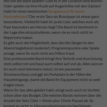
Wo soll die Band spielen? Gibt es in der Location eine Bühne?
Oder spielen sie ihre Musik auf Augenhöhe mit den Gästen?
Habt ihr einen bestimmten
Songwunsch für euren
Hochzeitstanz
? Der erste Tanz als Brautpaar ist etwas ganz
besonderes. Vielleicht habt ihr ja ein Lied, welches euch als
Paar besonders am Herzen liegt? Die Band ist bestimmt in
der Lage dies einzustudieren, wenn sie es noch nicht im
Repertoire haben.
Es gibt auch die Möglichkeit, dass der/die Sänger/in den
Abend begleitend moderiert, Programmpunkte oder Spiele
ansagt, wenn ihr euch nicht ans Mikro traut.
Eine professionelle Band bringt ihre Technik und Ausrüstung
stets selbst mit und baut auch selbst auf und ab. Alles worum
ihr euch noch kümmern müsst, ist ein passender
Stromanschluss und ggf. ein Parkplatz in der Nähe des
Haupteingangs, damit die Band ihr Equipment nicht so weit
tragen muss.
Wenn ihr das alles geklärt habt, einigt euch auch im Vorfeld
schon über das Budget. Die meisten Bands rechnen über die
Anzahl der Sets (1Set = 45min plus 15min Pause) ab. So
kommt es nicht zu Missverständnissen im Nachhinein.