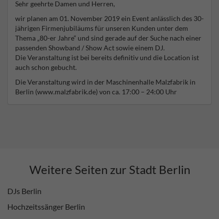
Sehr geehrte Damen und Herren,
wir planen am 01. November 2019 ein Event anlässlich des 30-
jährigen Firmenjubiläums für unseren Kunden unter dem
Thema „80-er Jahre“ und sind gerade auf der Suche nach einer
passenden Showband / Show Act sowie einem DJ.
Die Veranstaltung ist bei bereits definitiv und die Location ist
auch schon gebucht.
Die Veranstaltung wird in der Maschinenhalle Malzfabrik in
Berlin (www.malzfabrik.de) von ca. 17:00 – 24:00 Uhr
stattfinden.
Wir planen mit ca. 1-2 Sets in der Zeit von 20:00 – 22:00 Uhr
für die Band und ab ca. 22:00 -24:00 Uhr soll ein DJ 80-er
Jahre Musik auflegen, wo das Tanzbein geschwungen werden
darf. Bei den Zeiten für die Sets richten wir uns gerne nach den
Künstlern. Für die Bühne, Technik etc. würden wir sorgen.
Dafür benötigen wir dann die genauen TechRider.
Weitere Seiten zur Stadt Berlin
Wichtig: Thema „80-er Jahre“ und Partystimmung!
Wir freuen uns über Ihre Rückmeldung. Gerne können Sie uns
DJs Berlin
auch schon ein Angebot senden. Vielen Dank vorab für Ihre
Hochzeitssänger Berlin
Bemühungen.