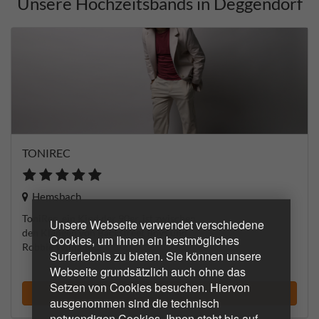
Unsere Hochzeitsbands in Deggendorf
TONIREC
Hemsbach
ToniRec, ein Kind der 90er, ist zwischen
Unsere Webseite verwendet verschiedene
den Klängen von Backstreet Boys und
Cookies, um Ihnen ein bestmögliches
Robbie Williams...
Surferlebnis zu bieten. Sie können unsere
Webseite grundsätzlich auch ohne das
Setzen von Cookies besuchen. Hiervon
Musiker suchen
ausgenommen sind die technisch
notwendigen Cookies. Ihnen steht bis auf