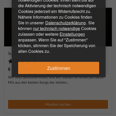
die Aktivierung der technisch notwendigen
Cookies jederzeit ein Widerrufsrecht zu.
Nähere Informationen zu Cookies finden
Sie in unserer
Datenschutzerklärung
. Sie
können
nur technisch notwendige
Cookies
zulassen oder weitere
Einstellungen
anpassen. Wenn Sie auf "Zustimmen"
klicken, stimmen Sie der Speicherung von
allen Cookies zu.
Sunshine-Music-Band
Zustimmen
Fischbachtal
Wir sind Sunshine-Music und wir stehen für einen perfekten
Mix aus den besten Songs der letzten...
Musiker suchen