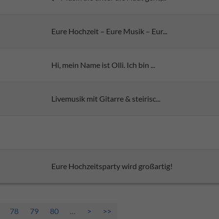
Eure Hochzeit – Eure Musik – Eur...
Hi, mein Name ist Olli. Ich bin ...
Livemusik mit Gitarre & steirisc...
Eure Hochzeitsparty wird großartig!
78
79
80
…
>
>>