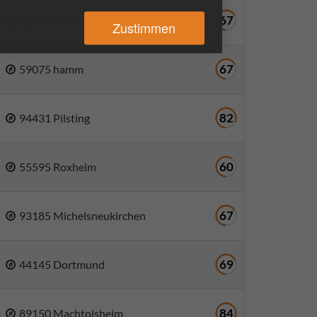
67
82396 Pähl
Zustimmen
67
59075 hamm
82
94431 Pilsting
60
55595 Roxheim
67
93185 Michelsneukirchen
69
44145 Dortmund
84
89150 Machtolsheim