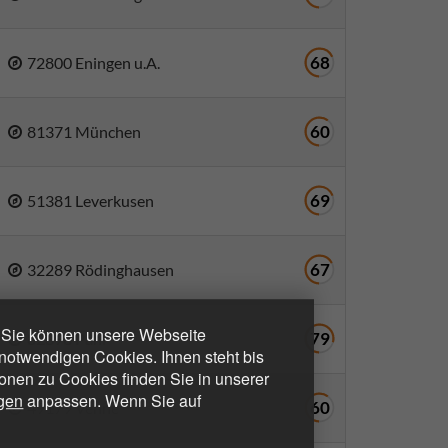
68
72800 Eningen u.A.
60
81371 München
69
51381 Leverkusen
67
32289 Rödinghausen
. Sie können unsere Webseite
79
82396 Pähl
otwendigen Cookies. Ihnen steht bis
ionen zu Cookies finden Sie in unserer
ngen
anpassen. Wenn Sie auf
60
49179 Venne