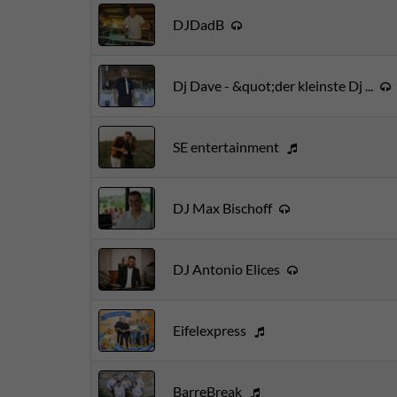
DJDadB
Dj Dave - &quot;der kleinste Dj ...
SE entertainment
DJ Max Bischoff
DJ Antonio Elices
Eifelexpress
BarreBreak