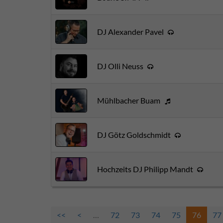
DJ Alexander Pavel
DJ Olli Neuss
Mühlbacher Buam
DJ Götz Goldschmidt
Hochzeits DJ Philipp Mandt
<<
<
…
72
73
74
75
76
77