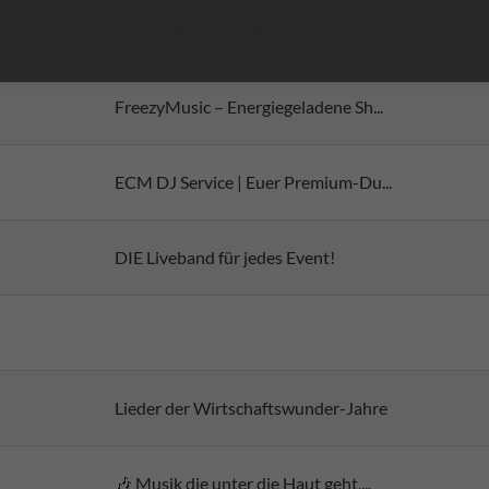
Ich bin der Dj vom Ammersee, süd...
FreezyMusic – Energiegeladene Sh...
ECM DJ Service | Euer Premium-Du...
DIE Liveband für jedes Event!
Lieder der Wirtschaftswunder-Jahre
🎶 Musik die unter die Haut geht,...