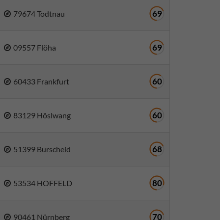
69
79674 Todtnau
69
09557 Flöha
60
60433 Frankfurt
60
83129 Höslwang
68
51399 Burscheid
80
53534 HOFFELD
70
90461 Nürnberg