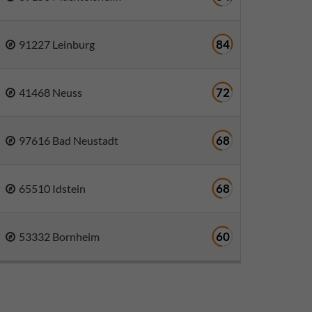
84
91227 Leinburg
72
41468 Neuss
68
97616 Bad Neustadt
68
65510 Idstein
60
53332 Bornheim