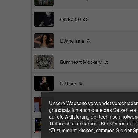
ONEZ-DJ
DJane Inna
Burnheart Mockery
DJ Luca
Unsere Webseite verwendet verschiedene
DJ Tomix - Profi Party &amp; Hoc...
grundsätzlich auch ohne das Setzen von
auf die Aktivierung der technisch notwen
Datenschutzerklärung
. Sie können
nur 
Dj Team Heide
"Zustimmen" klicken, stimmen Sie der S