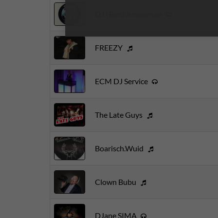
DJ (Tom) Ammersee
FREEZY
ECM DJ Service
The Late Guys
Boarisch.Wuid
Clown Bubu
DJane SIMA