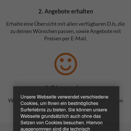
2. Angebote erhalten
Erhalte eine Übersicht mit allen verfügbaren DJs, die
zu deinen Wünschen passen, sowie Angebote mit
Preisen per E-Mail.
3. DJ aussuchen
Unsere Webseite verwendet verschiedene
Wähle anhand von Videos, Fotos und Bewertungen
Cookies, um Ihnen ein bestmögliches
anderer Kunden deinen Favoriten aus.
Surferlebnis zu bieten. Sie können unsere
Webseite grundsätzlich auch ohne das
Setzen von Cookies besuchen. Hiervon
ausgenommen sind die technisch