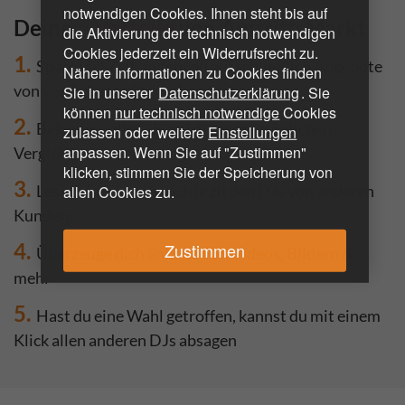
notwendigen Cookies. Ihnen steht bis auf
Deine
5 Vorteile
von AuftrittsMarkt
die Aktivierung der technisch notwendigen
Cookies jederzeit ein Widerrufsrecht zu.
1.
Spare viel Zeit, indem du ausschließlich Angebote
Nähere Informationen zu Cookies finden
von verfügbaren DJs bekommst
Sie in unserer
Datenschutzerklärung
. Sie
können
nur technisch notwendige
Cookies
2.
Bekomme alle DJs auf deiner persönlichen
zulassen oder weitere
Einstellungen
anpassen. Wenn Sie auf "Zustimmen"
Vergleichsseite angezeigt
klicken, stimmen Sie der Speicherung von
3.
allen Cookies zu.
Lese Erfahrungsberichte zu den DJs von anderen
Kunden
Zustimmen
4.
Überzeuge dich anhand von Videos, Bildern &
mehr
5.
Hast du eine Wahl getroffen, kannst du mit einem
Klick allen anderen DJs absagen