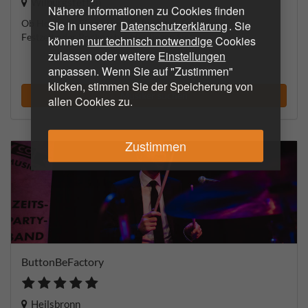
Wilburgstetten
Nähere Informationen zu Cookies finden
Ob Hochzeit, Firmenfest, Geburtstag, Scheidung,
Sie in unserer
Datenschutzerklärung
. Sie
Festzelt oder Rockparty - hier liegen Sie...
können
nur technisch notwendige
Cookies
zulassen oder weitere
Einstellungen
anpassen. Wenn Sie auf "Zustimmen"
klicken, stimmen Sie der Speicherung von
Musiker suchen
allen Cookies zu.
Zustimmen
ButtonBeFactory
Heilsbronn