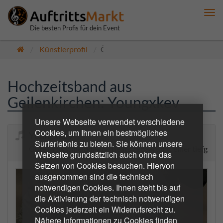
Me
anz
Die besten Profis für dein Event
Künstlerprofil
Öffentlich
Hochzeitsband aus
Geilenkirchen: Youngxkev
Unsere Webseite verwendet verschiedene
Cookies, um Ihnen ein bestmögliches
Youngxkev
Surferlebnis zu bieten. Sie können unsere
Gute Flows, melodische Beats gepaart mit einer tiefgrün
Webseite grundsätzlich auch ohne das
Setzen von Cookies besuchen. Hiervon
ausgenommen sind die technisch
notwendigen Cookies. Ihnen steht bis auf
die Aktivierung der technisch notwendigen
Cookies jederzeit ein Widerrufsrecht zu.
Nähere Informationen zu Cookies finden