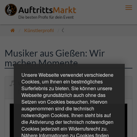
Me
anz
Die besten Profis für dein Event
Künstlerprofil
Öffentlich
Musiker aus Gießen: Wir
machen Momente
Unsere Webseite verwendet verschiedene
Cookies, um Ihnen ein bestmögliches
Wir machen Momente
Surferlebnis zu bieten. Sie können unsere
DJ & Livemusik
Webseite grundsätzlich auch ohne das
Setzen von Cookies besuchen. Hiervon
ausgenommen sind die technisch
notwendigen Cookies. Ihnen steht bis auf
die Aktivierung der technisch notwendigen
Cookies jederzeit ein Widerrufsrecht zu.
Nähere Informationen zu Cookies finden