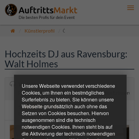
Me
anz
Die besten Profis für dein Event
Künstlerprofil
Öffentlich
Hochzeits DJ aus Ravensburg:
Walt Holmes
Walt Holmes
Unsere Webseite verwendet verschiedene
Cookies, um Ihnen ein bestmögliches
Premium Hochzeits-DJ | Für eure schönsten Erinnerung
Surferlebnis zu bieten. Sie können unsere
Webseite grundsätzlich auch ohne das
5.0
6 Bewertungen
Setzen von Cookies besuchen. Hiervon
(16 bestätigte Buchungen)
ausgenommen sind die technisch
notwendigen Cookies. Ihnen steht bis auf
die Aktivierung der technisch notwendigen