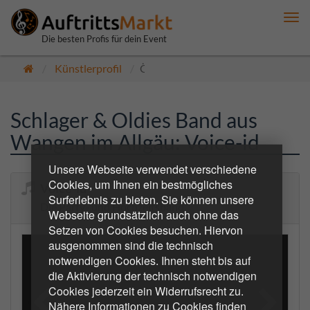
Me
anz
Die besten Profis für dein Event
Künstlerprofil
Öffentlich
Schlager & Oldies Band aus
Wangen im Allgäu: Voice-id
Unsere Webseite verwendet verschiedene
Cookies, um Ihnen ein bestmögliches
Voice-id
Surferlebnis zu bieten. Sie können unsere
Die Party- und Hochzeitsband.
Webseite grundsätzlich auch ohne das
Setzen von Cookies besuchen. Hiervon
ausgenommen sind die technisch
notwendigen Cookies. Ihnen steht bis auf
die Aktivierung der technisch notwendigen
Cookies jederzeit ein Widerrufsrecht zu.
Nähere Informationen zu Cookies finden