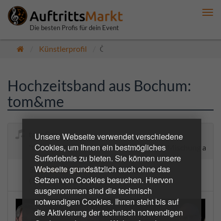
Me
anz
Die besten Profis für dein Event
Künstlerprofil
Öffentlich
Hochzeitsband aus Bochum:
tom&me
tom&me
Unsere Webseite verwendet verschiedene
Cookies, um Ihnen ein bestmögliches
"tom & me" präsentiert eine interessante Mischung aus 
Surferlebnis zu bieten. Sie können unsere
Webseite grundsätzlich auch ohne das
5.0
1 Bewertungen
Setzen von Cookies besuchen. Hiervon
(1 bestätigte Buchungen)
ausgenommen sind die technisch
notwendigen Cookies. Ihnen steht bis auf
die Aktivierung der technisch notwendigen