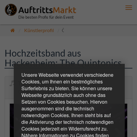
Me
anz
Die besten Profis für dein Event
Künstlerprofil
Öffentlich
Hochzeitsband aus
Hackenheim: The Quintonics
Unsere Webseite verwendet verschiedene
Cookies, um Ihnen ein bestmögliches
The Quintonics
Surferlebnis zu bieten. Sie können unsere
Coverband aus Bad Kreuznach
Webseite grundsätzlich auch ohne das
Setzen von Cookies besuchen. Hiervon
ausgenommen sind die technisch
notwendigen Cookies. Ihnen steht bis auf
die Aktivierung der technisch notwendigen
Cookies jederzeit ein Widerrufsrecht zu.
Nähere Informationen zu Cookies finden