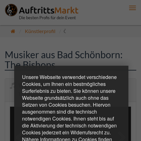
Me
anz
Die besten Profis für dein Event
Künstlerprofil
Öffentlich
Musiker aus Bad Schönborn:
The Bishops
Unsere Webseite verwendet verschiedene
Cookies, um Ihnen ein bestmögliches
The Bishops
Surferlebnis zu bieten. Sie können unsere
The finest music of all time
Webseite grundsätzlich auch ohne das
Setzen von Cookies besuchen. Hiervon
ausgenommen sind die technisch
notwendigen Cookies. Ihnen steht bis auf
die Aktivierung der technisch notwendigen
Cookies jederzeit ein Widerrufsrecht zu.
Nähere Informationen zu Cookies finden