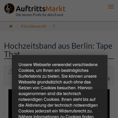
Me
anz
Die besten Profis für dein Event
Künstlerprofil
Öffentlich
Hochzeitsband aus Berlin: Tape
That
Unsere Webseite verwendet verschiedene
Cookies, um Ihnen ein bestmögliches
Tape That
Surferlebnis zu bieten. Sie können unsere
Tape That ist ein deutsches Akustik Cover-Duo aus Berl
Webseite grundsätzlich auch ohne das
Setzen von Cookies besuchen. Hiervon
ausgenommen sind die technisch
notwendigen Cookies. Ihnen steht bis auf
die Aktivierung der technisch notwendigen
Cookies jederzeit ein Widerrufsrecht zu.
Nähere Informationen zu Cookies finden