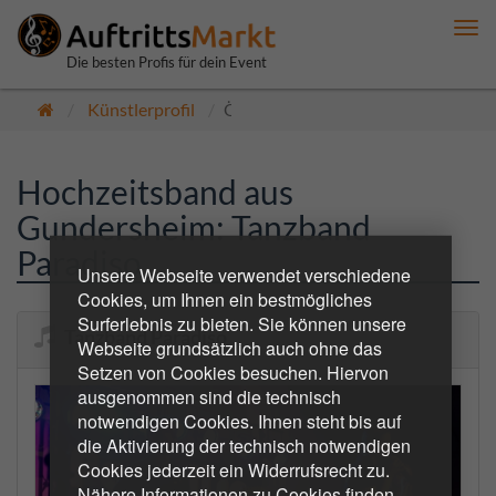
Me
anz
Die besten Profis für dein Event
Künstlerprofil
Öffentlich
Hochzeitsband aus
Gundersheim: Tanzband
Paradiso
Unsere Webseite verwendet verschiedene
Cookies, um Ihnen ein bestmögliches
Surferlebnis zu bieten. Sie können unsere
Tanzband Paradiso
Webseite grundsätzlich auch ohne das
Setzen von Cookies besuchen. Hiervon
ausgenommen sind die technisch
notwendigen Cookies. Ihnen steht bis auf
die Aktivierung der technisch notwendigen
Cookies jederzeit ein Widerrufsrecht zu.
Nähere Informationen zu Cookies finden