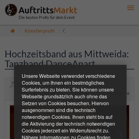
Me
anz
Die besten Profis für dein Event
Künstlerprofil
Öffentlich
Hochzeitsband aus Mittweida:
Tanzband DanceApart
Unsere Webseite verwendet verschiedene
Cookies, um Ihnen ein bestmögliches
Tanzband DanceApart
Surferlebnis zu bieten. Sie können unsere
Exzellentes Welttanzprogramm und frische Partymusik
Webseite grundsätzlich auch ohne das
Setzen von Cookies besuchen. Hiervon
ausgenommen sind die technisch
notwendigen Cookies. Ihnen steht bis auf
die Aktivierung der technisch notwendigen
Cookies jederzeit ein Widerrufsrecht zu.
Nähere Informationen zu Cookies finden