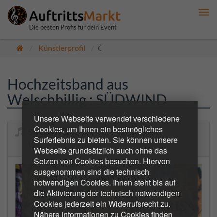
Me
anz
Die besten Profis für dein Event
Künstlerprofil
Öffentlich
Hochzeitsband aus
Welschbillig : SÜDWIND
Unsere Webseite verwendet verschiedene
Cookies, um Ihnen ein bestmögliches
SÜDWIND
Surferlebnis zu bieten. Sie können unsere
Wir Leben Leidenschaft
Webseite grundsätzlich auch ohne das
Setzen von Cookies besuchen. Hiervon
ausgenommen sind die technisch
notwendigen Cookies. Ihnen steht bis auf
die Aktivierung der technisch notwendigen
Cookies jederzeit ein Widerrufsrecht zu.
Nähere Informationen zu Cookies finden