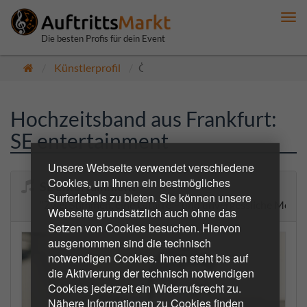
Me
anz
Die besten Profis für dein Event
Künstlerprofil
Öffentlich
Hochzeitsband aus Frankfurt:
SE entertainment
Unsere Webseite verwendet verschiedene
Cookies, um Ihnen ein bestmögliches
SE entertainment
Surferlebnis zu bieten. Sie können unsere
“Zwei Stimmen, eine Gitarre – und unvergessliche Moment
Webseite grundsätzlich auch ohne das
Setzen von Cookies besuchen. Hiervon
ausgenommen sind die technisch
notwendigen Cookies. Ihnen steht bis auf
die Aktivierung der technisch notwendigen
Cookies jederzeit ein Widerrufsrecht zu.
Nähere Informationen zu Cookies finden