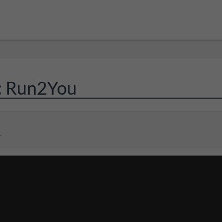
: Run2You
r