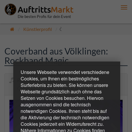
Me
anz
Die besten Profis für dein Event
Künstlerprofil
Öffentlich
Coverband aus Völklingen:
Rockband Magic
Unsere Webseite verwendet verschiedene
Cookies, um Ihnen ein bestmögliches
Rockband Magic
Surferlebnis zu bieten. Sie können unsere
Come and feel your heart beat
Webseite grundsätzlich auch ohne das
Setzen von Cookies besuchen. Hiervon
ausgenommen sind die technisch
notwendigen Cookies. Ihnen steht bis auf
die Aktivierung der technisch notwendigen
Cookies jederzeit ein Widerrufsrecht zu.
Nähere Informationen zu Cookies finden