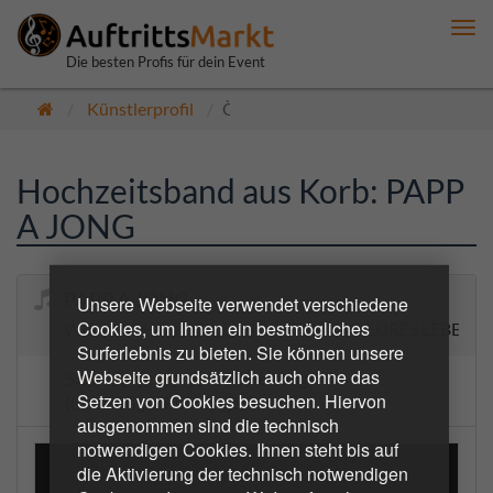
Me
anz
Die besten Profis für dein Event
Künstlerprofil
Öffentlich
Hochzeitsband aus Korb: PAPP
A JONG
PAPP A JONG
Unsere Webseite verwendet verschiedene
Cookies, um Ihnen ein bestmögliches
WIR MACHEN DEN SCHÖNSTEN TAG EURES LEBENS
Surferlebnis zu bieten. Sie können unsere
Webseite grundsätzlich auch ohne das
5.0
1 Bewertungen
Setzen von Cookies besuchen. Hiervon
(0 bestätigte Buchungen)
ausgenommen sind die technisch
notwendigen Cookies. Ihnen steht bis auf
die Aktivierung der technisch notwendigen