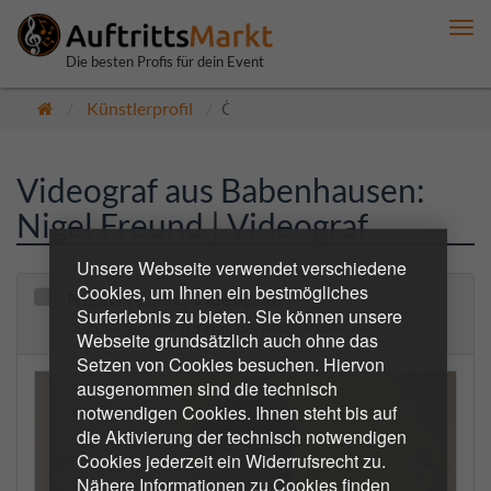
Me
anz
Die besten Profis für dein Event
Künstlerprofil
Öffentlich
Videograf aus Babenhausen:
Nigel Freund | Videograf
Unsere Webseite verwendet verschiedene
Cookies, um Ihnen ein bestmögliches
Nigel Freund | Videograf
Surferlebnis zu bieten. Sie können unsere
Dein Videograf für das perfekte Video
Webseite grundsätzlich auch ohne das
Setzen von Cookies besuchen. Hiervon
ausgenommen sind die technisch
notwendigen Cookies. Ihnen steht bis auf
die Aktivierung der technisch notwendigen
Cookies jederzeit ein Widerrufsrecht zu.
Nähere Informationen zu Cookies finden