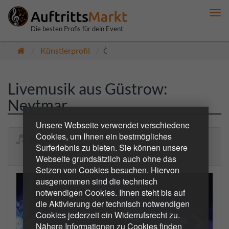
Me
anz
Die besten Profis für dein Event
Künstlerprofil
Öffentlich
Livemusik aus Güstrow:
Neytmar
Unsere Webseite verwendet verschiedene
Cookies, um Ihnen ein bestmögliches
Neytmar
Surferlebnis zu bieten. Sie können unsere
Groove Death Metal
Webseite grundsätzlich auch ohne das
Setzen von Cookies besuchen. Hiervon
ausgenommen sind die technisch
notwendigen Cookies. Ihnen steht bis auf
die Aktivierung der technisch notwendigen
Cookies jederzeit ein Widerrufsrecht zu.
Nähere Informationen zu Cookies finden