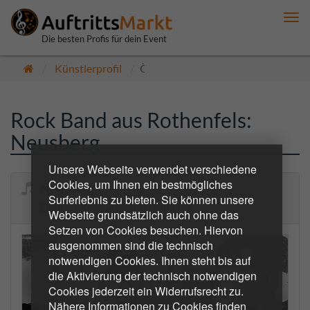
Me
anz
Die besten Profis für dein Event
Künstlerprofil
Öffentlich
Rock Band aus Rothenfels:
Neusberg
Unsere Webseite verwendet verschiedene
Cookies, um Ihnen ein bestmögliches
Neusberg
Surferlebnis zu bieten. Sie können unsere
DeutschRock aus Unterfranken
Webseite grundsätzlich auch ohne das
Setzen von Cookies besuchen. Hiervon
ausgenommen sind die technisch
notwendigen Cookies. Ihnen steht bis auf
die Aktivierung der technisch notwendigen
Cookies jederzeit ein Widerrufsrecht zu.
Nähere Informationen zu Cookies finden