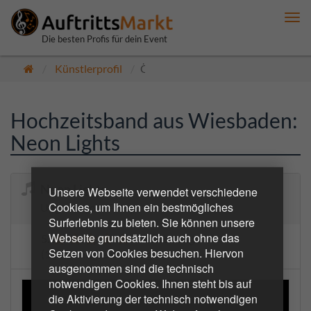
Me
anz
Die besten Profis für dein Event
Künstlerprofil
Öffentlich
Hochzeitsband aus Wiesbaden:
Neon Lights
Neon Lights
Unsere Webseite verwendet verschiedene
Cookies, um Ihnen ein bestmögliches
Upgrade your Party!
Surferlebnis zu bieten. Sie können unsere
Webseite grundsätzlich auch ohne das
5.0
5 Bewertungen
Setzen von Cookies besuchen. Hiervon
(10 bestätigte Buchungen)
ausgenommen sind die technisch
notwendigen Cookies. Ihnen steht bis auf
die Aktivierung der technisch notwendigen