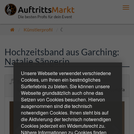
Me
anz
Die besten Profis für dein Event
Künstlerprofil
Öffentlich
Hochzeitsband aus Garching:
Natalie Sängerin
Unsere Webseite verwendet verschiedene
Cookies, um Ihnen ein bestmögliches
Natalie Sängerin
Surferlebnis zu bieten. Sie können unsere
Live-Gesang für Trauung, Taufe, Hochzeit, Sektempfang u
Webseite grundsätzlich auch ohne das
Setzen von Cookies besuchen. Hiervon
ausgenommen sind die technisch
notwendigen Cookies. Ihnen steht bis auf
die Aktivierung der technisch notwendigen
Cookies jederzeit ein Widerrufsrecht zu.
Nähere Informationen zu Cookies finden