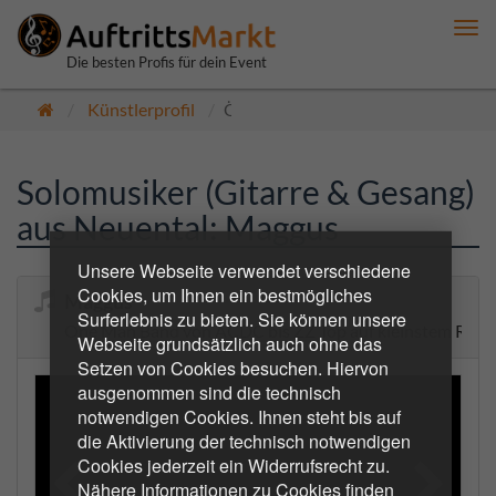
Me
anz
Die besten Profis für dein Event
Künstlerprofil
Öffentlich
Solomusiker (Gitarre & Gesang)
aus Neuental: Maggus
Unsere Webseite verwendet verschiedene
Cookies, um Ihnen ein bestmögliches
Maggus
Surferlebnis zu bieten. Sie können unsere
One Man Band von ACDC bis ZZ Top auf kleinstem Rau
Webseite grundsätzlich auch ohne das
Setzen von Cookies besuchen. Hiervon
ausgenommen sind die technisch
notwendigen Cookies. Ihnen steht bis auf
die Aktivierung der technisch notwendigen
Cookies jederzeit ein Widerrufsrecht zu.
Nähere Informationen zu Cookies finden