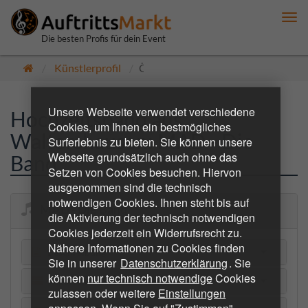
Me
anz
Die besten Profis für dein Event
Künstlerprofil
Öffentlich
Unsere Webseite verwendet verschiedene
Hochzeitsband aus
Cookies, um Ihnen ein bestmögliches
Waltershausen: MAD - Die
Surferlebnis zu bieten. Sie können unsere
Webseite grundsätzlich auch ohne das
Band
Setzen von Cookies besuchen. Hiervon
ausgenommen sind die technisch
notwendigen Cookies. Ihnen steht bis auf
MAD - Die Band
die Aktivierung der technisch notwendigen
Cookies jederzeit ein Widerrufsrecht zu.
Nähere Informationen zu Cookies finden
Beschreibung
Sie in unserer
Datenschutzerklärung
. Sie
können
nur technisch notwendige
Cookies
Repertoire
zulassen oder weitere
Einstellungen