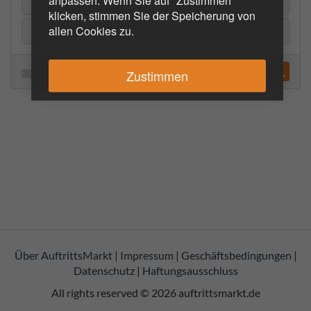
anpassen. Wenn Sie auf "Zustimmen"
Referenzen
klicken, stimmen Sie der Speicherung von
allen Cookies zu.
Kundenmeinungen
Zustimmen
Über AuftrittsMarkt
|
Impressum
|
Geschäftsbedingungen
|
Datenschutz
|
Haftungsausschluss
All rights reserved © 2026
auftrittsmarkt.de