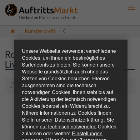
Me
anz
Die besten Profis für dein Event
Künstlerprofil
Öffentlich
Unsere Webseite verwendet verschiedene
Rock Band aus Aidlingen:
Cookies, um Ihnen ein bestmögliches
Livestream
Surferlebnis zu bieten. Sie können unsere
Webseite grundsätzlich auch ohne das
Setzen von Cookies besuchen. Hiervon
ausgenommen sind die technisch
Livestream
notwendigen Cookies. Ihnen steht bis auf
die Aktivierung der technisch notwendigen
5.0
1 Bewertungen
Cookies jederzeit ein Widerrufsrecht zu.
(1 bestätigte Buchungen)
Nähere Informationen zu Cookies finden
Sie in unserer
Datenschutzerklärung
. Sie
Beschreibung
können
nur technisch notwendige
Cookies
zulassen oder weitere
Einstellungen
Repertoire