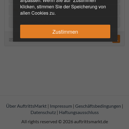
anpassen. Wenn Sie auf "Zustimmen"
klicken, stimmen Sie der Speicherung von
Referenzen
allen Cookies zu.
Kundenmeinungen
Zustimmen
Über AuftrittsMarkt
|
Impressum
|
Geschäftsbedingungen
|
Datenschutz
|
Haftungsausschluss
All rights reserved © 2026
auftrittsmarkt.de