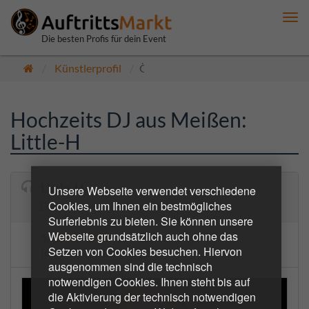
Me
anz
Die besten Profis für dein Event
Künstlerprofil
Öffentlich
Hochzeits DJ aus Meißen:
Little-H
Little-H
Unsere Webseite verwendet verschiedene
Cookies, um Ihnen ein bestmögliches
Endless music. Endless party.
Surferlebnis zu bieten. Sie können unsere
Webseite grundsätzlich auch ohne das
5.0
4 Bewertungen
Setzen von Cookies besuchen. Hiervon
(6 bestätigte Buchungen)
ausgenommen sind die technisch
notwendigen Cookies. Ihnen steht bis auf
die Aktivierung der technisch notwendigen