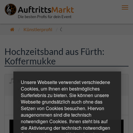
Me
anz
Die besten Profis für dein Event
Künstlerprofil
Öffentlich
Hochzeitsband aus Fürth:
Koffermukke
Koffermukke
Unsere Webseite verwendet verschiedene
Cookies, um Ihnen ein bestmögliches
Wir packen unseren Koffer für Euer Event!
Surferlebnis zu bieten. Sie können unsere
Webseite grundsätzlich auch ohne das
5.0
7 Bewertungen
Setzen von Cookies besuchen. Hiervon
(0 bestätigte Buchungen)
ausgenommen sind die technisch
notwendigen Cookies. Ihnen steht bis auf
die Aktivierung der technisch notwendigen