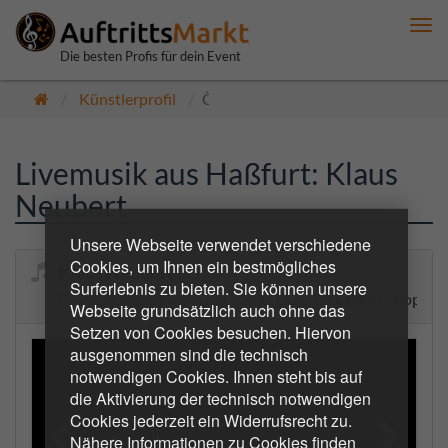
Me
anz
Die besten Profis für dein Event
Künstlerprofil
Öffentlich
Livemusik aus Haßfurt: Klaus
Neubert
Unsere Webseite verwendet verschiedene
Cookies, um Ihnen ein bestmögliches
Klaus Neubert
Surferlebnis zu bieten. Sie können unsere
Professionelle Livemusik - Solo, Duo, Trio, Band - Pop , F
Webseite grundsätzlich auch ohne das
Setzen von Cookies besuchen. Hiervon
ausgenommen sind die technisch
notwendigen Cookies. Ihnen steht bis auf
die Aktivierung der technisch notwendigen
Cookies jederzeit ein Widerrufsrecht zu.
Nähere Informationen zu Cookies finden