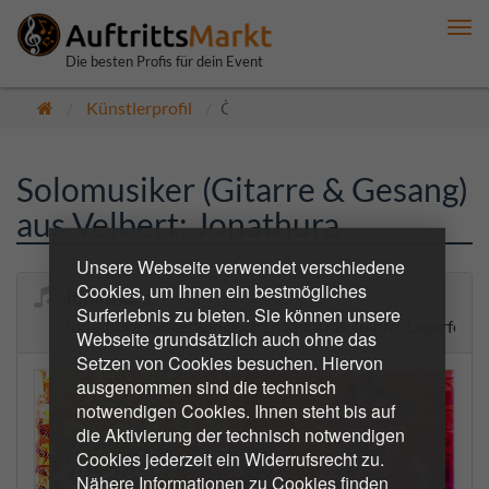
Me
anz
Die besten Profis für dein Event
Künstlerprofil
Öffentlich
Solomusiker (Gitarre & Gesang)
aus Velbert: Jonathura
Unsere Webseite verwendet verschiedene
Cookies, um Ihnen ein bestmögliches
Jonathura
Surferlebnis zu bieten. Sie können unsere
Jonathura, SingerSongwriter, Mantras, Impro, Lagerfeuer,
Webseite grundsätzlich auch ohne das
Setzen von Cookies besuchen. Hiervon
ausgenommen sind die technisch
notwendigen Cookies. Ihnen steht bis auf
die Aktivierung der technisch notwendigen
Cookies jederzeit ein Widerrufsrecht zu.
Nähere Informationen zu Cookies finden