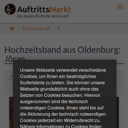
Me
anz
Die besten Profis für dein Event
Künstlerprofil
Öffentlich
Hochzeitsband aus Oldenburg:
Jöran
Unsere Webseite verwendet verschiedene
Cookies, um Ihnen ein bestmögliches
Jöran
Surferlebnis zu bieten. Sie können unsere
Lass mich deine Erwartungen übertreffen
Webseite grundsätzlich auch ohne das
Setzen von Cookies besuchen. Hiervon
ausgenommen sind die technisch
notwendigen Cookies. Ihnen steht bis auf
die Aktivierung der technisch notwendigen
Cookies jederzeit ein Widerrufsrecht zu.
Nähere Informationen zu Cookies finden