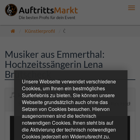
Me
anz
Die besten Profis für dein Event
Künstlerprofil
Öffentlich
Musiker aus Emmerthal:
Hochzeitssängerin Lena
Brutscheck
Unsere Webseite verwendet verschiedene
Cookies, um Ihnen ein bestmögliches
Surferlebnis zu bieten. Sie können unsere
Hochzeitssängerin Lena Brutscheck
Webseite grundsätzlich auch ohne das
Schenken Sie sich besondere Momente, die Ihre Hochzeit,
Setzen von Cookies besuchen. Hiervon
ausgenommen sind die technisch
notwendigen Cookies. Ihnen steht bis auf
die Aktivierung der technisch notwendigen
Cookies jederzeit ein Widerrufsrecht zu.