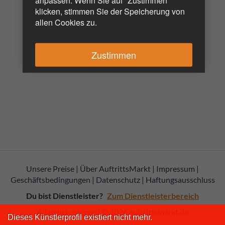
anpassen. Wenn Sie auf "Zustimmen"
klicken, stimmen Sie der Speicherung von
allen Cookies zu.
Zustimmen
Unsere Preise
|
Über AuftrittsMarkt
|
Impressum
|
Geschäftsbedingungen
|
Datenschutz
|
Haftungsausschluss
Du bist Dienstleister?
Zum Dienstleisterbereich
All rights reserved © 2026
auftrittsmarkt.de
Dieses Künstlerprofil existiert nicht mehr.