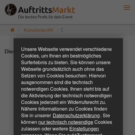
Me
anz
Die besten Profis für dein Event
Künstlerprofil
Öffentlich
Unsere Webseite verwendet verschiedene
Dieses Künstlerprofil existiert nicht mehr.
Cookies, um Ihnen ein bestmögliches
Surferlebnis zu bieten. Sie können unsere
Webseite grundsätzlich auch ohne das
Setzen von Cookies besuchen. Hiervon
ausgenommen sind die technisch
notwendigen Cookies. Ihnen steht bis auf
die Aktivierung der technisch notwendigen
Cookies jederzeit ein Widerrufsrecht zu.
Nähere Informationen zu Cookies finden
Sie in unserer
Datenschutzerklärung
. Sie
können
nur technisch notwendige
Cookies
zulassen oder weitere
Einstellungen