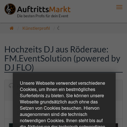
Me
anz
Die besten Profis für dein Event
Künstlerprofil
Öffentlich
Hochzeits DJ aus Röderaue:
FM.EventSolution (powered by
DJ FLO)
Unsere Webseite verwendet verschiedene
FM.EventSolution (powered by DJ FLO)
Cookies, um Ihnen ein bestmögliches
Hochzeits- und Event DJ mit Fotobox
Surferlebnis zu bieten. Sie können unsere
Webseite grundsätzlich auch ohne das
5.0
2 Bewertungen
Setzen von Cookies besuchen. Hiervon
(2 bestätigte Buchungen)
ausgenommen sind die technisch
notwendigen Cookies. Ihnen steht bis auf
die Aktivierung der technisch notwendigen