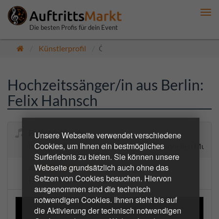
Me
anz
Die besten Profis für dein Event
Künstlerprofil
Öffentlich
Hochzeitssänger/in aus Berlin:
Felix Hahnsch
Felix Hahnsch
Unsere Webseite verwendet verschiedene
Cookies, um Ihnen ein bestmögliches
Ihr seid auf der Suche nach einem professionellen Musike
Surferlebnis zu bieten. Sie können unsere
Webseite grundsätzlich auch ohne das
4.8
6 Bewertungen
Setzen von Cookies besuchen. Hiervon
(13 bestätigte Buchungen)
ausgenommen sind die technisch
notwendigen Cookies. Ihnen steht bis auf
die Aktivierung der technisch notwendigen