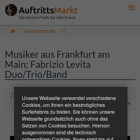
Me
anz
Die besten Profis für dein Event
Künstlerprofil
Öffentlich
Musiker aus Frankfurt am
Main: Fabrizio Levita
Duo/Trio/Band
Fabrizio Levita Duo/Trio/Band
Unsere Webseite verwendet verschiedene
The Italian Voice of Germany - TOP40 - 80s - 90s -
Cookies, um Ihnen ein bestmögliches
Surferlebnis zu bieten. Sie können unsere
4.7
3 Bewertungen
Webseite grundsätzlich auch ohne das
(18 bestätigte Buchungen)
Setzen von Cookies besuchen. Hiervon
ausgenommen sind die technisch
notwendigen Cookies. Ihnen steht bis auf