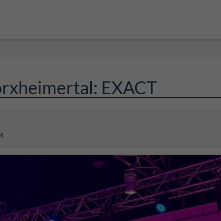
orxheimertal: EXACT
M