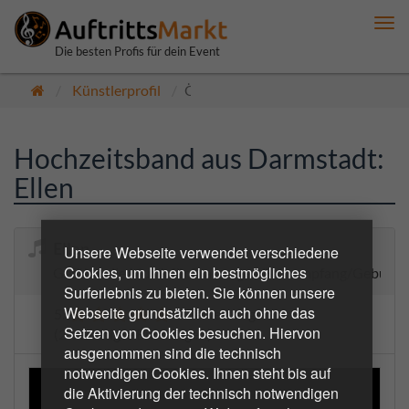
Me
anz
Die besten Profis für dein Event
Künstlerprofil
Öffentlich
Hochzeitsband aus Darmstadt:
Ellen
Ellen
Unsere Webseite verwendet verschiedene
Cookies, um Ihnen ein bestmögliches
Gefühlvolle Musik für Trauungen/Sektempfang/Geburts
Surferlebnis zu bieten. Sie können unsere
Webseite grundsätzlich auch ohne das
5.0
1 Bewertungen
Setzen von Cookies besuchen. Hiervon
(2 bestätigte Buchungen)
ausgenommen sind die technisch
notwendigen Cookies. Ihnen steht bis auf
die Aktivierung der technisch notwendigen