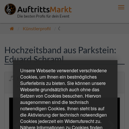
Me
anz
Die besten Profis für dein Event
Künstlerprofil
Öffentlich
Hochzeitsband aus Parkstein:
Eduard Schraml
Unsere Webseite verwendet verschiedene
Cookies, um Ihnen ein bestmögliches
Eduard Schraml
Surferlebnis zu bieten. Sie können unsere
Hochzeitsband Band Musikband Duo
Webseite grundsätzlich auch ohne das
Setzen von Cookies besuchen. Hiervon
ausgenommen sind die technisch
notwendigen Cookies. Ihnen steht bis auf
die Aktivierung der technisch notwendigen
Cookies jederzeit ein Widerrufsrecht zu.
Nähere Informationen zu Cookies finden