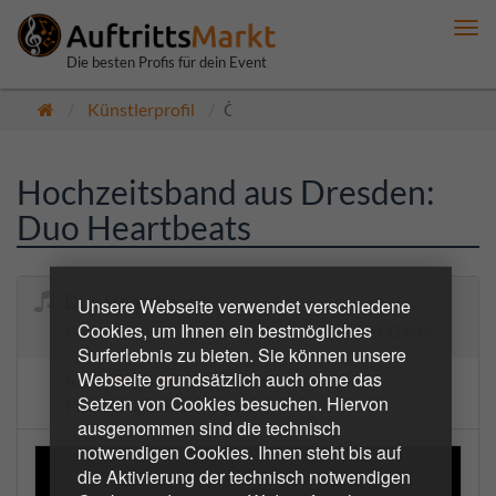
Me
anz
Die besten Profis für dein Event
Künstlerprofil
Öffentlich
Hochzeitsband aus Dresden:
Duo Heartbeats
Duo Heartbeats
Unsere Webseite verwendet verschiedene
Cookies, um Ihnen ein bestmögliches
Wir spielen mit Freude und zur Freude der Gäste
Surferlebnis zu bieten. Sie können unsere
Webseite grundsätzlich auch ohne das
5.0
2 Bewertungen
Setzen von Cookies besuchen. Hiervon
(4 bestätigte Buchungen)
ausgenommen sind die technisch
notwendigen Cookies. Ihnen steht bis auf
die Aktivierung der technisch notwendigen