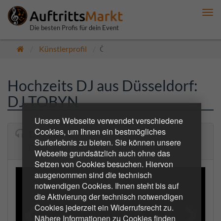
Me
anz
Die besten Profis für dein Event
Künstlerprofil
Öffentlich
Hochzeits DJ aus Düsseldorf:
DJ TOBYN
Unsere Webseite verwendet verschiedene
Cookies, um Ihnen ein bestmögliches
DJ TOBYN
Surferlebnis zu bieten. Sie können unsere
Event- und Hochzeits-DJ aus Düsseldorf
Webseite grundsätzlich auch ohne das
Setzen von Cookies besuchen. Hiervon
ausgenommen sind die technisch
notwendigen Cookies. Ihnen steht bis auf
die Aktivierung der technisch notwendigen
Cookies jederzeit ein Widerrufsrecht zu.
Nähere Informationen zu Cookies finden