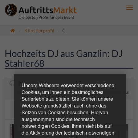
Me
anz
Die besten Profis für dein Event
Künstlerprofil
Öffentlich
Hochzeits DJ aus Ganzlin: DJ
Stahler68
DJ Stahler68
Unsere Webseite verwendet verschiedene
Cookies, um Ihnen ein bestmögliches
Musik für Geburtstagsfeier, Hochzeit, Firmenfeier u.s.w
Surferlebnis zu bieten. Sie können unsere
Webseite grundsätzlich auch ohne das
5.0
6 Bewertungen
Setzen von Cookies besuchen. Hiervon
(0 bestätigte Buchungen)
ausgenommen sind die technisch
notwendigen Cookies. Ihnen steht bis auf
die Aktivierung der technisch notwendigen