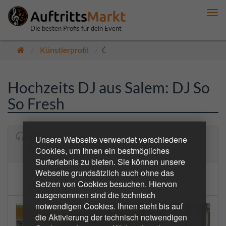
Me
anz
Die besten Profis für dein Event
Künstlerprofil
Öffentlich
Hochzeits DJ aus Salem: DJ So
So Fresh
DJ So So Fresh
Unsere Webseite verwendet verschiedene
Cookies, um Ihnen ein bestmögliches
Musik the Voice of the Soul
Surferlebnis zu bieten. Sie können unsere
Webseite grundsätzlich auch ohne das
5.0
2 Bewertungen
Setzen von Cookies besuchen. Hiervon
(2 bestätigte Buchungen)
ausgenommen sind die technisch
notwendigen Cookies. Ihnen steht bis auf
die Aktivierung der technisch notwendigen