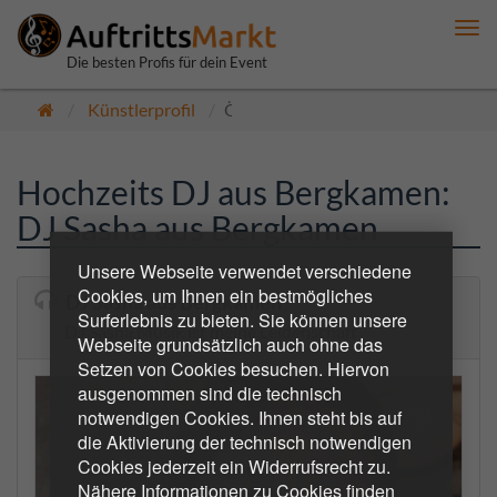
Me
anz
Die besten Profis für dein Event
Künstlerprofil
Öffentlich
Hochzeits DJ aus Bergkamen:
DJ Sasha aus Bergkamen
Unsere Webseite verwendet verschiedene
Cookies, um Ihnen ein bestmögliches
DJ Sasha aus Bergkamen
Surferlebnis zu bieten. Sie können unsere
DJ Sasha Musik ist meine Leidenschaft
Webseite grundsätzlich auch ohne das
Setzen von Cookies besuchen. Hiervon
ausgenommen sind die technisch
notwendigen Cookies. Ihnen steht bis auf
die Aktivierung der technisch notwendigen
Cookies jederzeit ein Widerrufsrecht zu.
Nähere Informationen zu Cookies finden