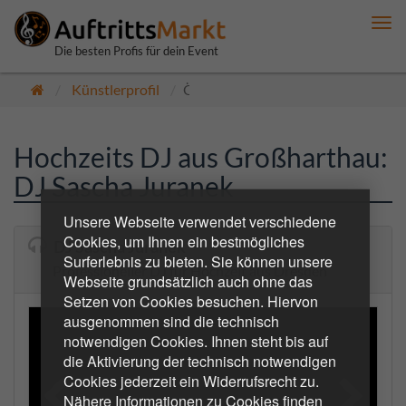
Me
anz
Die besten Profis für dein Event
Künstlerprofil
Öffentlich
Hochzeits DJ aus Großharthau:
DJ Sascha Juranek
Unsere Webseite verwendet verschiedene
Cookies, um Ihnen ein bestmögliches
DJ Sascha Juranek
Surferlebnis zu bieten. Sie können unsere
Professioneller DJ für Hochzeit aus Dresden
Webseite grundsätzlich auch ohne das
Setzen von Cookies besuchen. Hiervon
ausgenommen sind die technisch
notwendigen Cookies. Ihnen steht bis auf
die Aktivierung der technisch notwendigen
Cookies jederzeit ein Widerrufsrecht zu.
Nähere Informationen zu Cookies finden