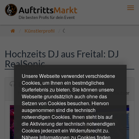
Me
anz
Die besten Profis für dein Event
Künstlerprofil
Öffentlich
Hochzeits DJ aus Freital: DJ
RealSonic
Unsere Webseite verwendet verschiedene
Cookies, um Ihnen ein bestmögliches
DJ RealSonic
Surferlebnis zu bieten. Sie können unsere
Hochzeits und Event DJ Dresden, Chemnitz, Bautzen
Webseite grundsätzlich auch ohne das
Setzen von Cookies besuchen. Hiervon
ausgenommen sind die technisch
notwendigen Cookies. Ihnen steht bis auf
die Aktivierung der technisch notwendigen
Cookies jederzeit ein Widerrufsrecht zu.
Nähere Informationen zu Cookies finden