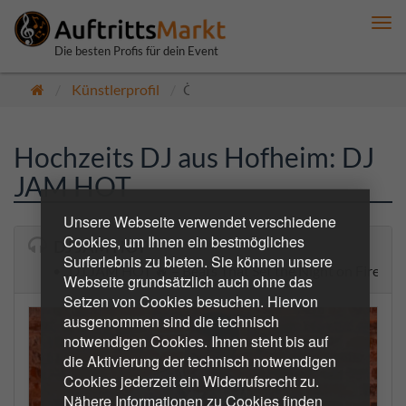
Me
anz
Die besten Profis für dein Event
Künstlerprofil
Öffentlich
Hochzeits DJ aus Hofheim: DJ
JAM HOT
Unsere Webseite verwendet verschiedene
Cookies, um Ihnen ein bestmögliches
DJ JAM HOT
Surferlebnis zu bieten. Sie können unsere
• „DJ JAM HOT 🔥 – Beats That Set the Night on Fire.“
Webseite grundsätzlich auch ohne das
Setzen von Cookies besuchen. Hiervon
ausgenommen sind die technisch
notwendigen Cookies. Ihnen steht bis auf
die Aktivierung der technisch notwendigen
Cookies jederzeit ein Widerrufsrecht zu.
Nähere Informationen zu Cookies finden