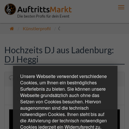
Me
anz
Die besten Profis für dein Event
Künstlerprofil
Öffentlich
Hochzeits DJ aus Ladenburg:
DJ Heggi
Unsere Webseite verwendet verschiedene
DJ Heggi
Cookies, um Ihnen ein bestmögliches
Surferlebnis zu bieten. Sie können unsere
4.8
4 Bewertungen
Webseite grundsätzlich auch ohne das
(5 bestätigte Buchungen)
Setzen von Cookies besuchen. Hiervon
ausgenommen sind die technisch
notwendigen Cookies. Ihnen steht bis auf
die Aktivierung der technisch notwendigen
Cookies jederzeit ein Widerrufsrecht zu.